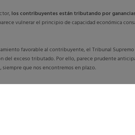
ctor,
los contribuyentes están tributando por ganancias
 parece vulnerar el principio de capacidad económica consag
miento favorable al contribuyente, el Tribunal Supremo p
del exceso tributado. Por ello, parece prudente anticipars
s, siempre que nos encontremos en plazo.
TAL VEZ TAMBIÉN TE INTERESE...