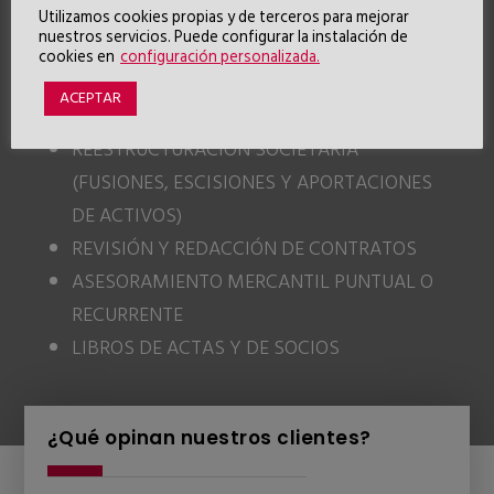
AUMENTOS Y REDUCCIONES DE CAPITAL
Utilizamos cookies propias y de terceros para mejorar
nuestros servicios. Puede configurar la instalación de
PACTOS DE SOCIOS
cookies en
configuración personalizada.
SECRETARÍA SOCIETARIA DE CONSEJO DE
ACEPTAR
ADMINISTRACIÓN
REESTRUCTURACIÓN SOCIETARIA
(FUSIONES, ESCISIONES Y APORTACIONES
DE ACTIVOS)
REVISIÓN Y REDACCIÓN DE CONTRATOS
ASESORAMIENTO MERCANTIL PUNTUAL O
RECURRENTE
LIBROS DE ACTAS Y DE SOCIOS
¿Qué opinan nuestros clientes?