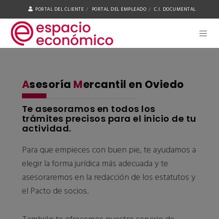
PORTAL DEL CLIENTE
PORTAL DEL EMPLEADO
C.I. DOCUMENTAL
A
sesoría
M
ercantil en Oviedo
Te asesoramos en todos los
trámites precisos para el inicio de tu
actividad.
Para que empieces con buen pie, te ayudamos a
elegir la forma jurídica más adecuada y te
asesoraremos en la redacción de los estatutos y
el Pacto de socios.