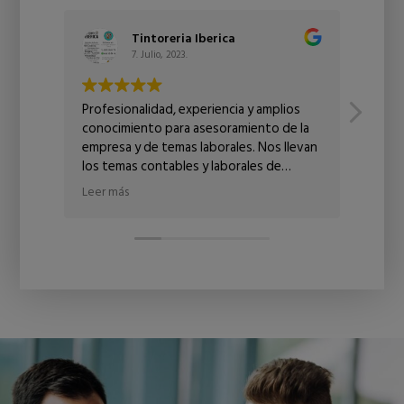
Tintoreria Iberica
7. Julio, 2023.
Profesionalidad, experiencia y amplios
Profe
conocimiento para asesoramiento de la
una é
empresa y de temas laborales. Nos llevan
los temas contables y laborales de
nuestro personal. Del todo
Leer más
recomendables y con un trato personal
impecable