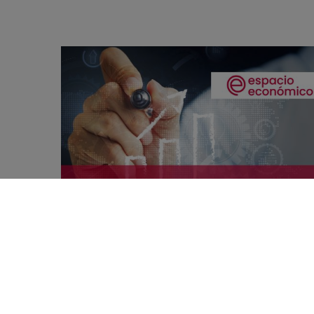
EBITDA Y EBIT: QUÉ SON Y QUÉ LOS DIFERENCI