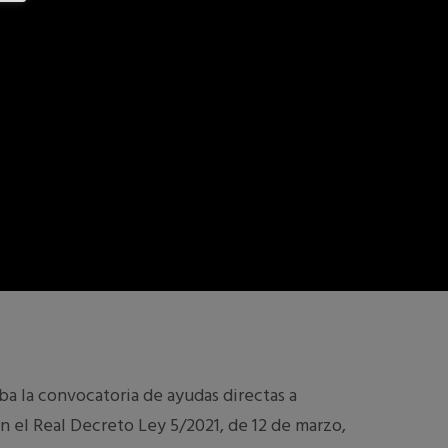
ba la convocatoria de ayudas directas a
n el Real Decreto Ley 5/2021, de 12 de marzo,