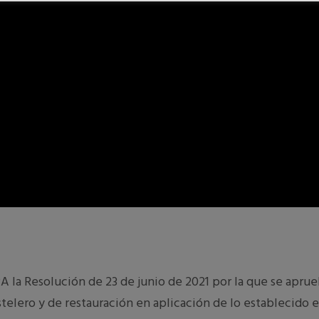
A la Resolución de 23 de junio de 2021 por la que se aprue
telero y de restauración en aplicación de lo establecido e