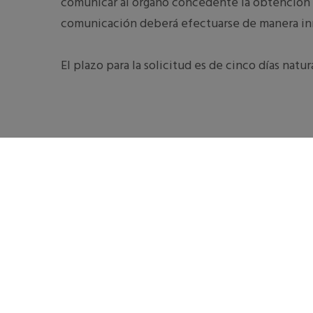
comunicar al órgano concedente la obtención d
comunicación deberá efectuarse de manera in
El plazo para la solicitud es de cinco días natu