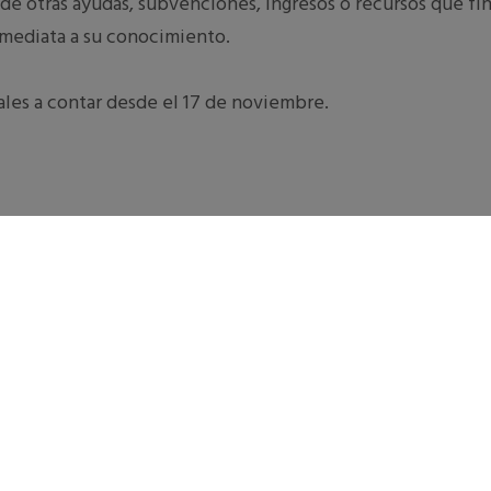
e otras ayudas, subvenciones, ingresos o recursos que fin
mediata a su conocimiento.
rales a contar desde el 17 de noviembre.
TAL VEZ TAMBIÉN TE INTERESE...